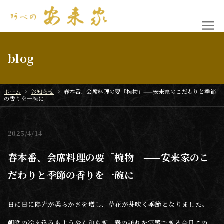
blog
ホーム
>
お知らせ
>
春本番、会席料理の要「椀物」——安来家のこだわりと季節
の香りを一碗に
2025
4/14
春本番、会席料理の要「椀物」——安来家のこ
だわりと季節の香りを一碗に
日に日に陽光が柔らかさを増し、草花が芽吹く季節となりました。
朝晩の冷え込みもようやく和らぎ、春の訪れを実感できる今日この