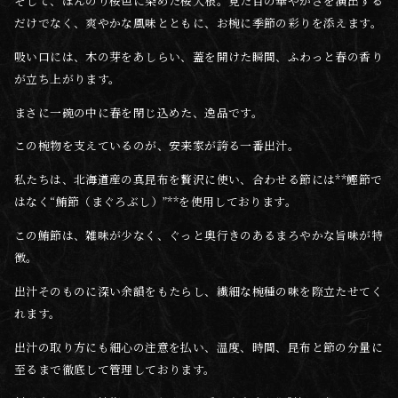
そして、ほんのり桜色に染めた桜大根。見た目の華やかさを演出する
だけでなく、爽やかな風味とともに、お椀に季節の彩りを添えます。
吸い口には、木の芽をあしらい、蓋を開けた瞬間、ふわっと春の香り
が立ち上がります。
まさに一碗の中に春を閉じ込めた、逸品です。
この椀物を支えているのが、安来家が誇る一番出汁。
私たちは、北海道産の真昆布を贅沢に使い、合わせる節には**鰹節で
はなく“鮪節（まぐろぶし）”**を使用しております。
この鮪節は、雑味が少なく、ぐっと奥行きのあるまろやかな旨味が特
徴。
出汁そのものに深い余韻をもたらし、繊細な椀種の味を際立たせてく
れます。
出汁の取り方にも細心の注意を払い、温度、時間、昆布と節の分量に
至るまで徹底して管理しております。