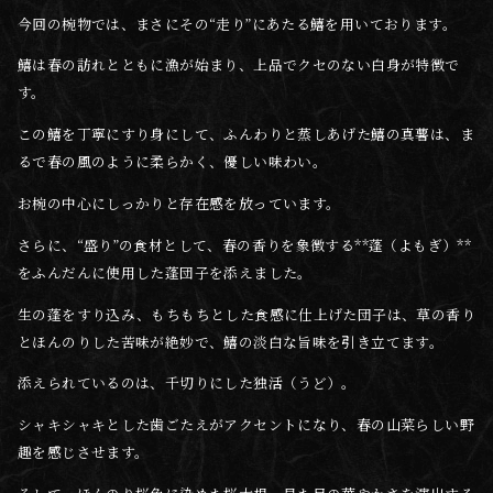
今回の椀物では、まさにその“走り”にあたる鱚を用いております。
鱚は春の訪れとともに漁が始まり、上品でクセのない白身が特徴で
す。
この鱚を丁寧にすり身にして、ふんわりと蒸しあげた鱚の真薯は、ま
るで春の風のように柔らかく、優しい味わい。
お椀の中心にしっかりと存在感を放っています。
さらに、“盛り”の食材として、春の香りを象徴する**蓬（よもぎ）**
をふんだんに使用した蓬団子を添えました。
生の蓬をすり込み、もちもちとした食感に仕上げた団子は、草の香り
とほんのりした苦味が絶妙で、鱚の淡白な旨味を引き立てます。
添えられているのは、千切りにした独活（うど）。
シャキシャキとした歯ごたえがアクセントになり、春の山菜らしい野
趣を感じさせます。