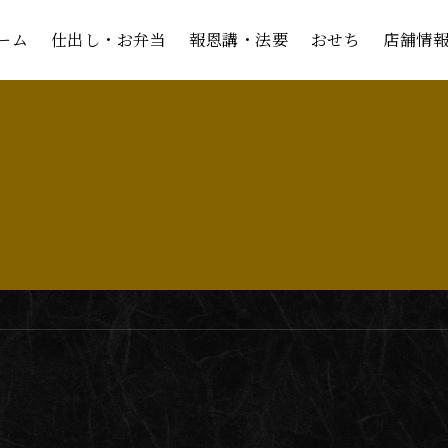
ーム
ーム
仕出し・お弁当
仕出し・お弁当
報恩講・法要
報恩講・法要
おせち
おせち
店舗情
店舗情