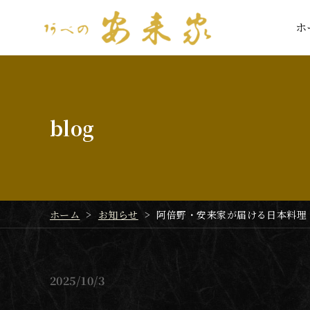
ホ
ホ
blog
ホーム
>
お知らせ
>
阿倍野・安来家が届ける日本料理
2025
10/3