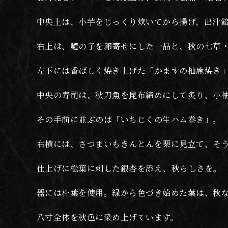
中央上は、小芋をじっくり炊いてから揚げ、出汁
右上は、鱧の子を卵寄せにした一品と、秋の七草
左下には香ばしく焼き上げた「かますの柚庵焼き
中央の寿司は、秋刀魚を昆布締めにして炙り、小
その手前に並ぶのは「いちじくの生ハム巻き」。
右横には、さつまいもきんとんを栗に見立て、そ
仕上げに松葉に刺した銀杏を添え、秋らしさを。
器には朴葉を使用。緑から色づき始めた葉は、秋
八寸全体を秋色に染め上げています。