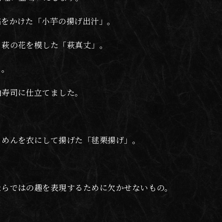
餡をかけた「小芋の揚げ出汁」。
・萩の花を模した「萩真丈」。
」。
袖寿司に仕立てました。
うめんを衣にして揚げた「毬栗揚げ」。
ならではの趣を表現するために欠かせないもの。