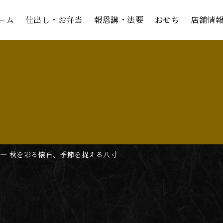
ーム
ーム
仕出し・お弁当
仕出し・お弁当
報恩講・法要
報恩講・法要
おせち
おせち
店舗情
店舗情
 ― 秋を彩る懐石、季節を捉える八寸