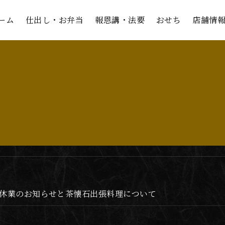
ーム
ーム
仕出し・お弁当
仕出し・お弁当
報恩講・法要
報恩講・法要
おせち
おせち
店舗情
店舗情
 臨時休業のお知らせと茶懐石出張料理について